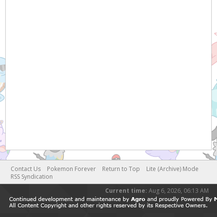
Contact Us
Pokemon Forever
Return to Top
Lite (Archive) Mode
RSS Syndication
Current time:
Aug 6, 2026, 06:13 AM