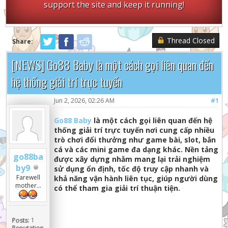
support the site and keep it running!
Thread Closed
Share:
[NEWS] Go88 Baby là một cách gọi liên quan đến
hệ thống giải trí trực tuyến
Jun 2, 2026, 02:26 AM
#1
Go88 Baby
là một cách gọi liên quan đến hệ
thống giải trí trực tuyến nơi cung cấp nhiều
trò chơi đổi thưởng như game bài, slot, bắn
cá và các mini game đa dạng khác. Nền tảng
go88ba
được xây dựng nhằm mang lại trải nghiệm
by9
sử dụng ổn định, tốc độ truy cập nhanh và
Farewell
khả năng vận hành liên tục, giúp người dùng
mother...
có thể tham gia giải trí thuận tiện.
Posts:
1
Reputation